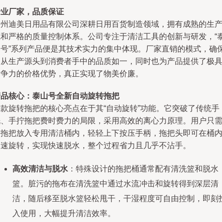
专业厂家，品质保证
台州迪美日用品有限公司深耕日用百货制造领域，拥有成熟的生
线和严格的质量控制体系。公司专注于清洁工具的创新与研发，“
山号”系列产品便是其技术实力的集中体现。厂家直销的模式，确
了从生产源头到消费者手中的品质如一，同时也为产品提供了极
竞争力的价格优势，真正实现了物美价廉。
产品核心：泰山号全新自动旋转拖把
这款旋转拖把的核心亮点在于其“自动旋转”功能。它突破了传统手
洗、手拧拖把费时费力的局限，采用高效的离心力原理。用户只
将拖把放入专用清洁桶内，轻轻上下按压手柄，拖把头即可在桶
高速旋转，实现快速脱水，整个过程省力且几乎不沾手。
高效清洁与脱水
：特殊设计的拖把桶通常配有清洗篮和脱水
篮。脏污的拖布在清洗篮中通过水流冲击和旋转得到深层清
洁，随后移至脱水篮轻松甩干，干湿程度可自由控制，即刻
入使用，大幅提升清洁效率。