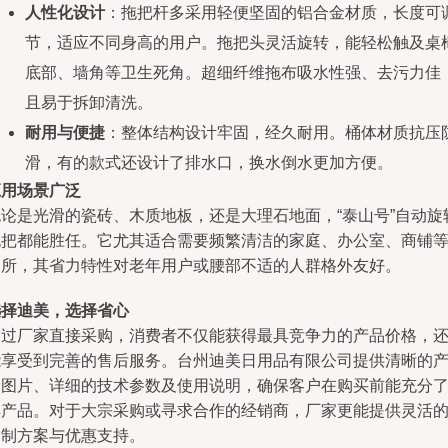
人性化设计
：拖把杆多采用轻便坚固的铝合金材质，长度可
节，适应不同身高的用户。拖把头灵活旋转，能轻松触及桌
底部、墙角等卫生死角。超细纤维拖布吸水性强、去污力佳
且易于拆卸清洗。
耐用与便捷
：整体结构设计牢固，经久耐用。桶体材质抗压
滑，有的款式还设计了排水口，换水倒水更加方便。
应用场景广泛
无论是光滑的瓷砖、木质地板，还是大理石地面，“泰山号”自动旋
拖把都能胜任。它尤其适合需要频繁清洁的家庭、办公室、商铺
场所，其省力特性对老年用户或腰部不适的人群格外友好。
选择迪美，选择省心
通过厂家直接采购，消费者不仅能获得最具竞争力的产品价格，
能享受到完善的售后服务。台州迪美日用品有限公司提供清晰的
品图片、详细的技术参数及使用说明，确保客户在购买前能充分
解产品。对于大宗采购或寻求合作的经销商，厂家更能提供灵活
定制方案与优惠支持。