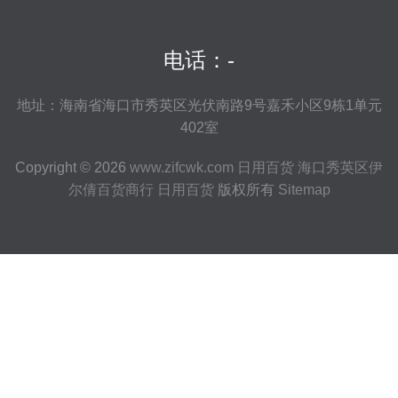
电话：-
地址：海南省海口市秀英区光伏南路9号嘉禾小区9栋1单元
402室
Copyright © 2026
www.zifcwk.com
日用百货
海口秀英区伊
尔倩百货商行
日用百货
版权所有
Sitemap